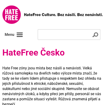
Menu
HateFree Česko
Hate Free zóny jsou místa bez násilí a nenávisti. Velká
růžová samolepka na dveřích nebo výloze místa značí, že
tady se ke všem lidem přistupuje s respektem bez ohledu na
jejich příslušnost k etnické, náboženské, sexuální,
subkulturní nebo jiné sociální skupině. Nemusíte se obávat
nenávistných útoků, a kdyby přeci jen přišly, personál se vás
zastane a pomůže situaci vyřešit. Růžová znamená přijetí a
bezpečí.