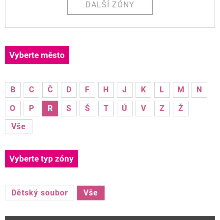
DALŠÍ ZÓNY
Vyberte město
B
C
Č
D
F
H
J
K
L
M
N
O
P
R
S
Š
T
Ú
V
Z
Ž
Vše
Vyberte typ zóny
Dětský soubor
Vše