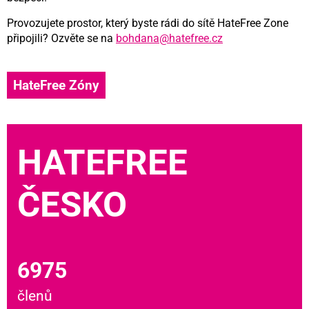
Provozujete prostor, který byste rádi do sítě HateFree Zone
připojili? Ozvěte se na
bohdana@hatefree.cz
HateFree Zóny
HATEFREE
ČESKO
6975
členů