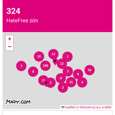
324
HateFree zón
+
−
13
10
3
12
190
3
16
3
8
6
8
11
31
4
2
2
Leaflet
|
© Seznam.cz a.s. a další