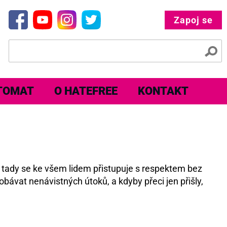
Zapoj se
TOMAT
O HATEFREE
KONTAKT
e tady se ke všem lidem přistupuje s respektem bez
obávat nenávistných útoků, a kdyby přeci jen přišly,