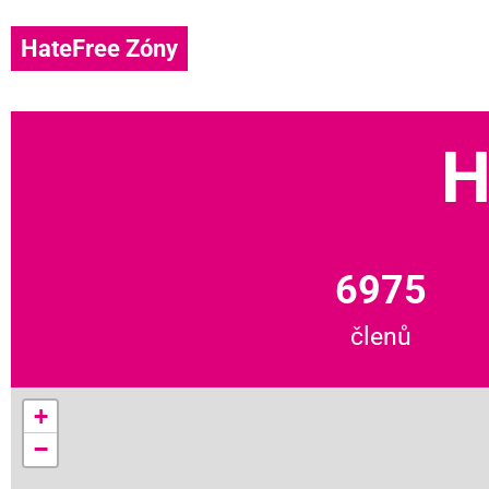
HateFree Zóny
H
6975
členů
+
−