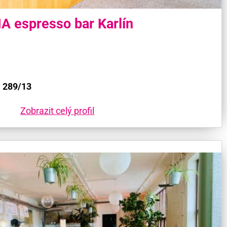
A espresso bar Karlín
 289/13
Zobrazit celý profil