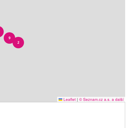
9
2
Leaflet
|
© Seznam.cz a.s. a další