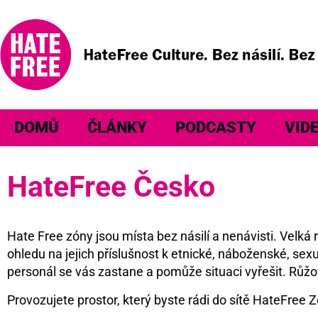
DOMŮ
ČLÁNKY
PODCASTY
VID
HateFree Česko
Hate Free zóny jsou místa bez násilí a nenávisti. Velk
ohledu na jejich příslušnost k etnické, náboženské, sexu
personál se vás zastane a pomůže situaci vyřešit. Růžo
Provozujete prostor, který byste rádi do sítě HateFree Z