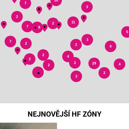
10
7
3
2
11
2
7
178
5
3
7
2
2
6
2
4
2
2
29
4
2
3
2
2
NEJNOVĚJŠÍ HF ZÓNY