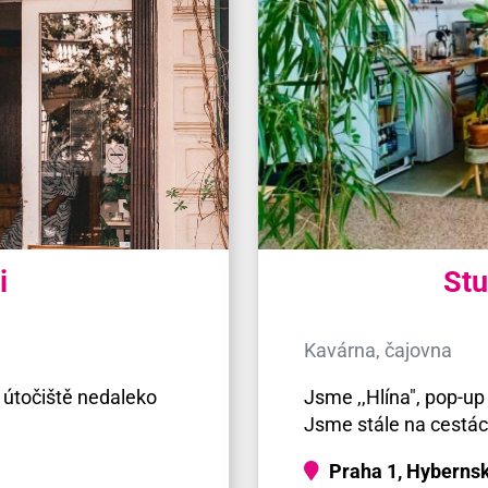
i
Stu
Kavárna, čajovna
 útočiště nedaleko
Jsme ,,Hlína", pop-up
Jsme stále na cestác
Praha 1, Hyberns