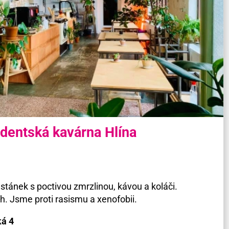
dentská kavárna Hlína
 stánek s poctivou zmrzlinou, kávou a koláči.
h. Jsme proti rasismu a xenofobii.
ká 4