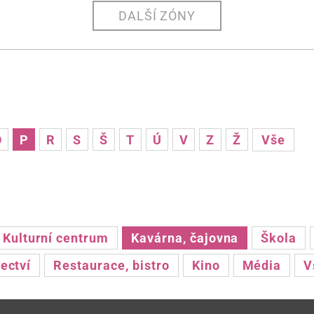
DALŠÍ ZÓNY
O
P
R
S
Š
T
Ú
V
Z
Ž
Vše
Kulturní centrum
Kavárna, čajovna
Škola
ectví
Restaurace, bistro
Kino
Média
V