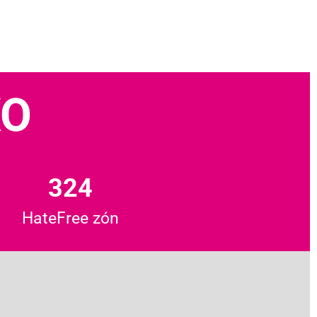
KO
324
HateFree zón