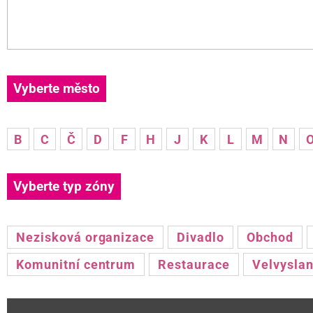
Vyberte město
B
C
Č
D
F
H
J
K
L
M
N
Vyberte typ zóny
Nezisková organizace
Divadlo
Obchod
Komunitní centrum
Restaurace
Velvyslan