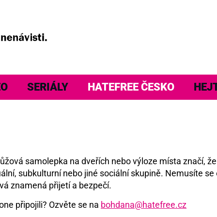
EO
SERIÁLY
HATEFREE ČESKO
HEJ
á růžová samolepka na dveřích nebo výloze místa značí, ž
ální, subkulturní nebo jiné sociální skupině. Nemusíte se 
vá znamená přijetí a bezpečí.
one připojili? Ozvěte se na
bohdana@hatefree.cz