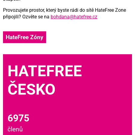
Provozujete prostor, který byste rádi do sítě HateFree Zone
připojili? Ozvěte se na
bohdana@hatefree.cz
HateFree Zóny
HATEFREE
ČESKO
6975
členů