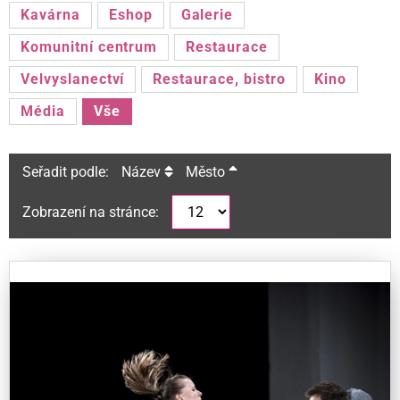
Kavárna
Eshop
Galerie
Komunitní centrum
Restaurace
Velvyslanectví
Restaurace, bistro
Kino
Média
Vše
Seřadit podle:
Název
Město
Zobrazení na stránce: