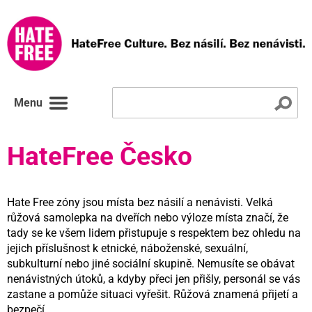
Menu
HateFree Česko
Hate Free zóny jsou místa bez násilí a nenávisti. Velká
růžová samolepka na dveřích nebo výloze místa značí, že
tady se ke všem lidem přistupuje s respektem bez ohledu na
jejich příslušnost k etnické, náboženské, sexuální,
subkulturní nebo jiné sociální skupině. Nemusíte se obávat
nenávistných útoků, a kdyby přeci jen přišly, personál se vás
zastane a pomůže situaci vyřešit. Růžová znamená přijetí a
bezpečí.