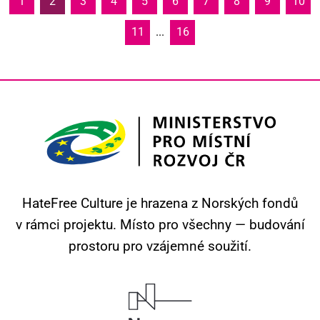
1
2
3
4
5
6
7
8
9
10
11
...
16
HateFree Culture je hrazena z Norských fondů
v rámci projektu.
Místo pro všechny — budování
prostoru pro vzájemné soužití.