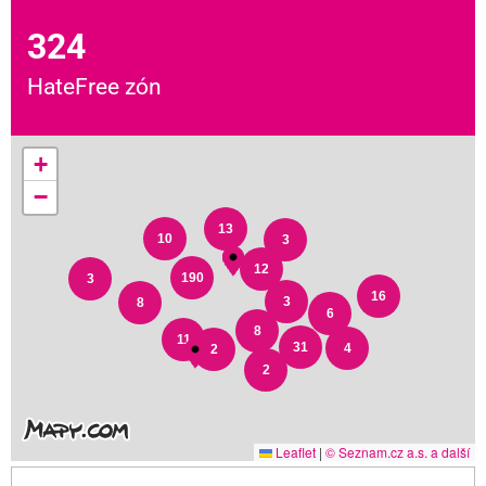
324
HateFree zón
+
−
13
10
3
12
190
3
16
3
8
6
8
11
31
4
2
2
Leaflet
|
© Seznam.cz a.s. a další