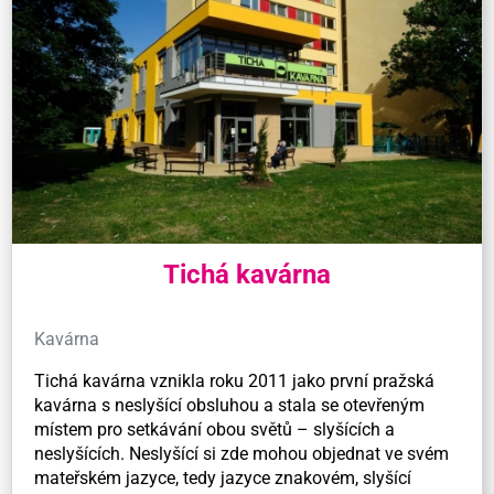
Tichá kavárna
Kavárna
Tichá kavárna vznikla roku 2011 jako první pražská
kavárna s neslyšící obsluhou a stala se otevřeným
místem pro setkávání obou světů – slyšících a
neslyšících. Neslyšící si zde mohou objednat ve svém
mateřském jazyce, tedy jazyce znakovém, slyšící