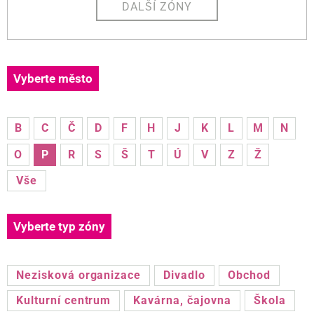
DALŠÍ ZÓNY
Vyberte město
B
C
Č
D
F
H
J
K
L
M
N
O
P
R
S
Š
T
Ú
V
Z
Ž
Vše
Vyberte typ zóny
Nezisková organizace
Divadlo
Obchod
Kulturní centrum
Kavárna, čajovna
Škola