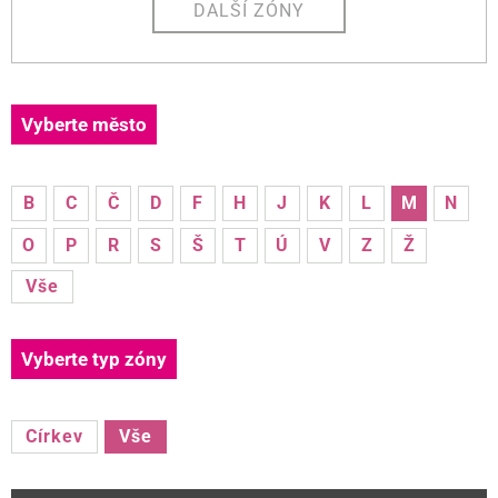
DALŠÍ ZÓNY
Vyberte město
B
C
Č
D
F
H
J
K
L
M
N
O
P
R
S
Š
T
Ú
V
Z
Ž
Vše
Vyberte typ zóny
Církev
Vše