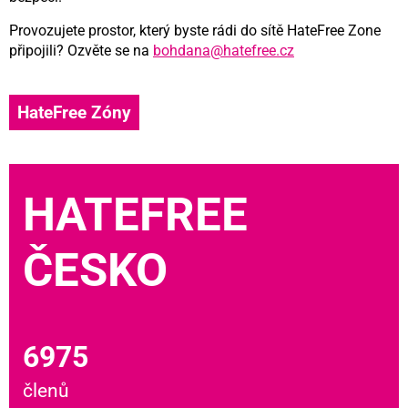
Provozujete prostor, který byste rádi do sítě HateFree Zone
připojili? Ozvěte se na
bohdana@hatefree.cz
HateFree Zóny
HATEFREE
ČESKO
6975
členů