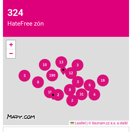
324
HateFree zón
+
−
13
10
3
12
190
3
16
3
8
6
8
11
31
4
2
2
Leaflet
|
© Seznam.cz a.s. a další