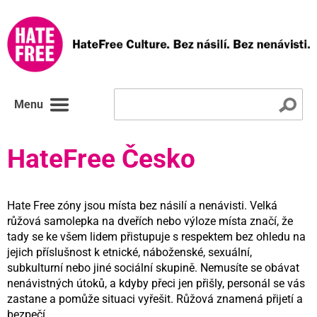
Menu
HateFree Česko
Hate Free zóny jsou místa bez násilí a nenávisti. Velká
růžová samolepka na dveřích nebo výloze místa značí, že
tady se ke všem lidem přistupuje s respektem bez ohledu na
jejich příslušnost k etnické, náboženské, sexuální,
subkulturní nebo jiné sociální skupině. Nemusíte se obávat
nenávistných útoků, a kdyby přeci jen přišly, personál se vás
zastane a pomůže situaci vyřešit. Růžová znamená přijetí a
bezpečí.