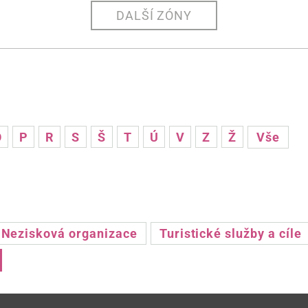
DALŠÍ ZÓNY
O
P
R
S
Š
T
Ú
V
Z
Ž
Vše
Nezisková organizace
Turistické služby a cíle