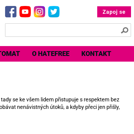
Zapoj se
TOMAT
O HATEFREE
KONTAKT
e tady se ke všem lidem přistupuje s respektem bez
obávat nenávistných útoků, a kdyby přeci jen přišly,