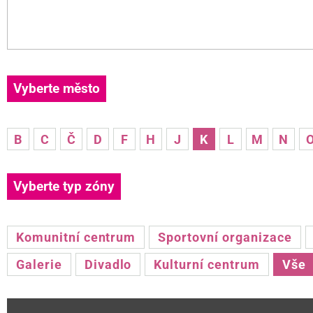
Vyberte město
B
C
Č
D
F
H
J
K
L
M
N
Vyberte typ zóny
Komunitní centrum
Sportovní organizace
Galerie
Divadlo
Kulturní centrum
Vše