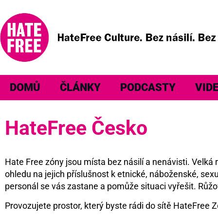
DOMŮ
ČLÁNKY
PODCASTY
VID
HateFree Česko
Hate Free zóny jsou místa bez násilí a nenávisti. Velk
ohledu na jejich příslušnost k etnické, náboženské, sexu
personál se vás zastane a pomůže situaci vyřešit. Růžo
Provozujete prostor, který byste rádi do sítě HateFree Z