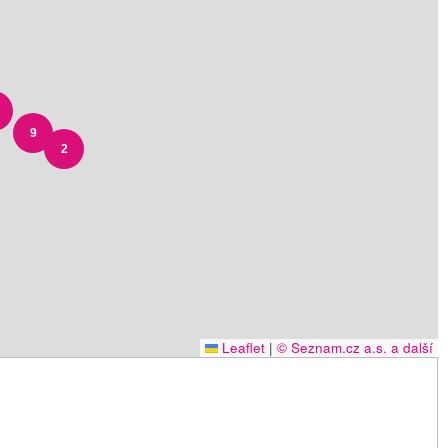
9
2
Leaflet
|
© Seznam.cz a.s. a další