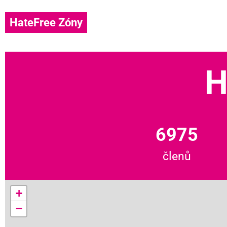
HateFree Zóny
H
6975
členů
+
−