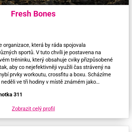
Fresh Bones
e organizace, která by ráda spojovala
různých sportů. V tuto chvíli je postavena na
ém tréninku, který obsahuje cviky přizpůsobené
tak, aby co nejefektivněji využili čas strávený na
ybí prvky workoutu, crossfitu a boxu. Scházíme
 neděli ve tři hodiny v místě známém jako…
notka 311
Zobrazit celý profil