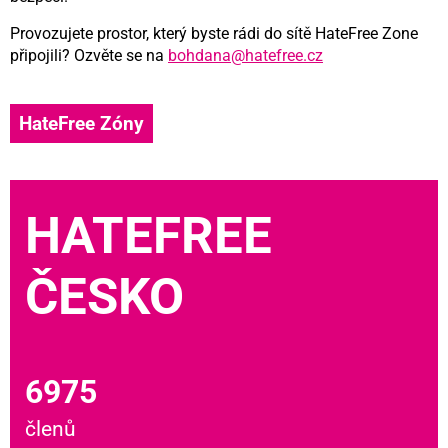
Provozujete prostor, který byste rádi do sítě HateFree Zone
připojili? Ozvěte se na
bohdana@hatefree.cz
HateFree Zóny
HATEFREE
ČESKO
6975
členů