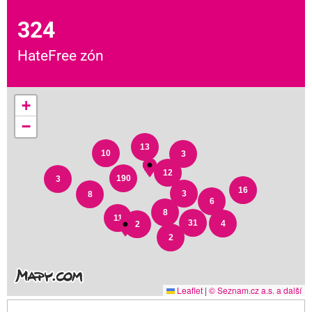
324
HateFree zón
+
−
13
10
3
12
190
3
16
3
8
6
8
11
31
4
2
2
Leaflet
|
© Seznam.cz a.s. a další