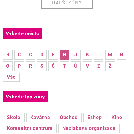
DALŠÍ ZÓNY
Vyberte město
B
C
Č
D
F
H
J
K
L
M
N
O
P
R
S
Š
T
Ú
V
Z
Ž
Vše
Vyberte typ zóny
Škola
Kavárna
Obchod
Eshop
Kino
Komunitní centrum
Nezisková organizace