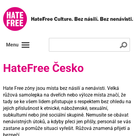
Menu
HateFree Česko
Hate Free zóny jsou místa bez násilí a nenávisti. Velká
růžová samolepka na dveřích nebo výloze místa značí, že
tady se ke všem lidem přistupuje s respektem bez ohledu na
jejich příslušnost k etnické, náboženské, sexuální,
subkulturní nebo jiné sociální skupině. Nemusíte se obávat
nenávistných útoků, a kdyby přeci jen přišly, personál se vás
zastane a pomůže situaci vyřešit. Růžová znamená přijetí a
bezpečí.