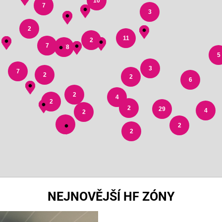
10
7
3
2
11
2
7
178
5
3
7
2
2
6
2
4
2
2
29
4
2
3
2
2
NEJNOVĚJŠÍ HF ZÓNY