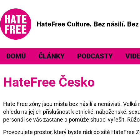
DOMŮ
ČLÁNKY
PODCASTY
VID
HateFree Česko
Hate Free zóny jsou místa bez násilí a nenávisti. Velk
ohledu na jejich příslušnost k etnické, náboženské, sexu
personál se vás zastane a pomůže situaci vyřešit. Růžo
Provozujete prostor, který byste rádi do sítě HateFree Z