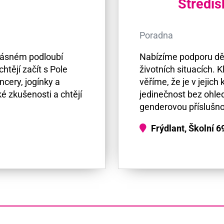
Středis
Poradna
krásném podloubí
Nabízíme podporu dět
htějí začít s Pole
životních situacích. K
cery, jogínky a
věříme, že je v jejic
ké zkušenosti a chtějí
jedinečnost bez ohled
genderovou příslušno
Frýdlant, Školní 6