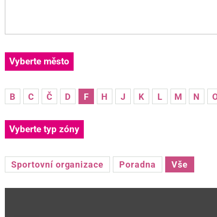
Vyberte město
B
C
Č
D
F
H
J
K
L
M
N
Vyberte typ zóny
Sportovní organizace
Poradna
Vše