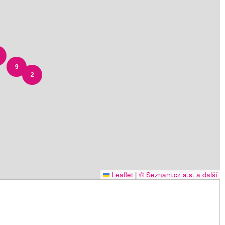
9
2
Leaflet
|
© Seznam.cz a.s. a další