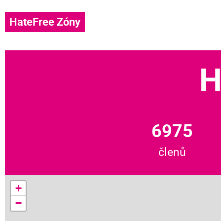
HateFree Zóny
H
6975
členů
+
−