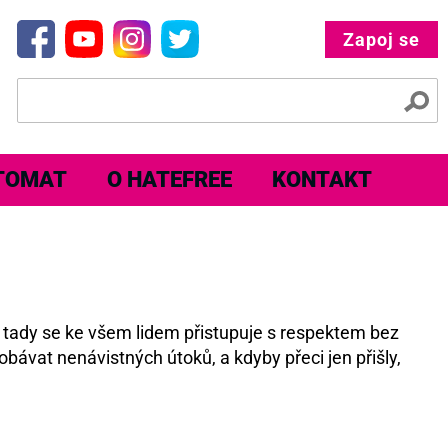
Zapoj se
TOMAT
O HATEFREE
KONTAKT
e tady se ke všem lidem přistupuje s respektem bez
obávat nenávistných útoků, a kdyby přeci jen přišly,