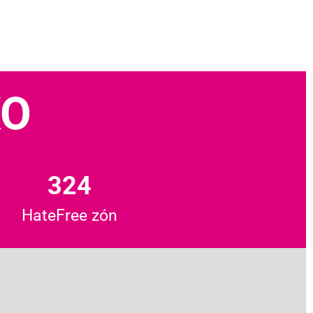
KO
324
HateFree zón