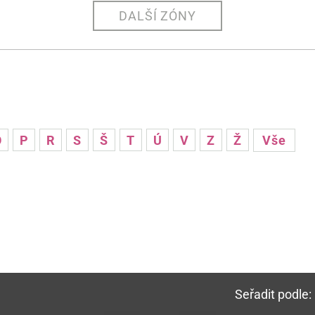
DALŠÍ ZÓNY
O
P
R
S
Š
T
Ú
V
Z
Ž
Vše
Seřadit podle: