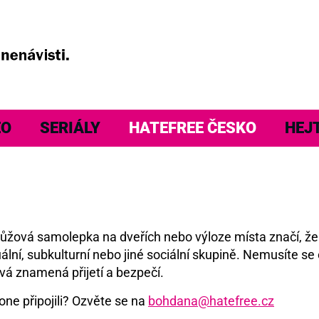
EO
SERIÁLY
HATEFREE ČESKO
HEJ
á růžová samolepka na dveřích nebo výloze místa značí, ž
ální, subkulturní nebo jiné sociální skupině. Nemusíte se 
vá znamená přijetí a bezpečí.
one připojili? Ozvěte se na
bohdana@hatefree.cz