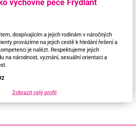
ko výchovné péče Frýdlant
em, dospívajícím a jejich rodinám v náročných
lienty provázíme na jejich cestě k hledání řešení a
h kompetenci je nalézt. Respektujeme jejich
u na národnost, vyznání, sexuální orientaci a
st.
92
Zobrazit celý profil