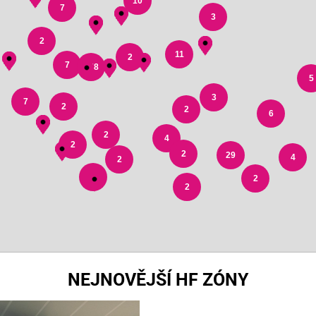
10
7
3
2
11
2
7
178
5
3
7
2
2
6
2
4
2
2
29
4
2
3
2
2
NEJNOVĚJŠÍ HF ZÓNY