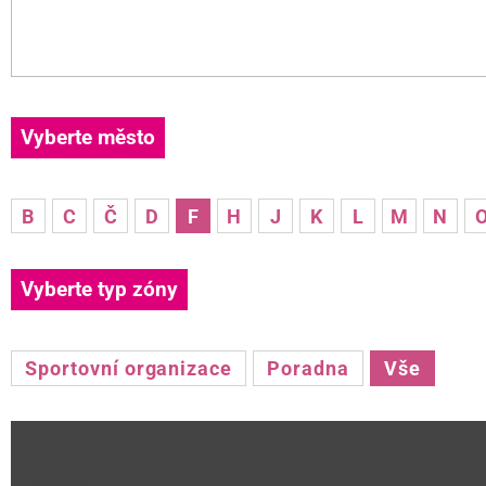
Vyberte město
B
C
Č
D
F
H
J
K
L
M
N
Vyberte typ zóny
Sportovní organizace
Poradna
Vše