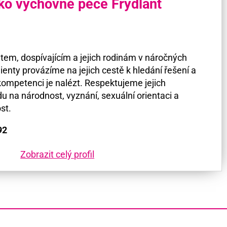
ko výchovné péče Frýdlant
em, dospívajícím a jejich rodinám v náročných
lienty provázíme na jejich cestě k hledání řešení a
h kompetenci je nalézt. Respektujeme jejich
u na národnost, vyznání, sexuální orientaci a
st.
92
Zobrazit celý profil