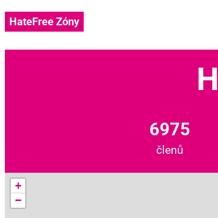
HateFree Zóny
H
6975
členů
+
−