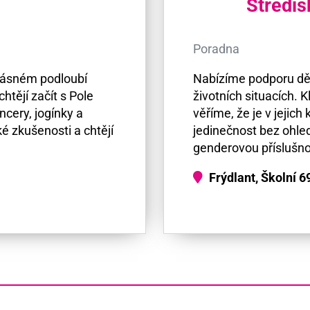
Středis
Poradna
krásném podloubí
Nabízíme podporu dět
htějí začít s Pole
životních situacích. K
cery, jogínky a
věříme, že je v jejic
ké zkušenosti a chtějí
jedinečnost bez ohled
genderovou příslušno
Frýdlant, Školní 6