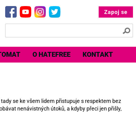
Zapoj se
TOMAT
O HATEFREE
KONTAKT
e tady se ke všem lidem přistupuje s respektem bez
obávat nenávistných útoků, a kdyby přeci jen přišly,