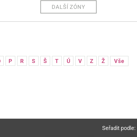
DALŠÍ ZÓNY
O
P
R
S
Š
T
Ú
V
Z
Ž
Vše
Seřadit podle: