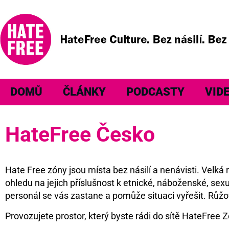
DOMŮ
ČLÁNKY
PODCASTY
VID
HateFree Česko
Hate Free zóny jsou místa bez násilí a nenávisti. Velk
ohledu na jejich příslušnost k etnické, náboženské, sexu
personál se vás zastane a pomůže situaci vyřešit. Růžo
Provozujete prostor, který byste rádi do sítě HateFree Z