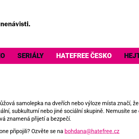
EO
SERIÁLY
HATEFREE ČESKO
HEJ
á růžová samolepka na dveřích nebo výloze místa značí, ž
ální, subkulturní nebo jiné sociální skupině. Nemusíte se 
vá znamená přijetí a bezpečí.
one připojili? Ozvěte se na
bohdana@hatefree.cz