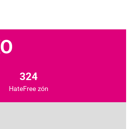
KO
324
HateFree zón