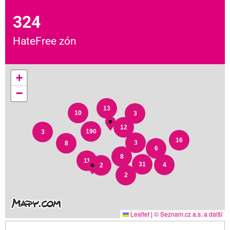
324
HateFree zón
+
−
13
10
3
12
190
3
16
3
8
6
8
11
31
4
2
2
Leaflet
|
© Seznam.cz a.s. a další