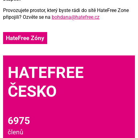
Provozujete prostor, který byste rádi do sítě HateFree Zone
připojili? Ozvěte se na
bohdana@hatefree.cz
HateFree Zóny
HATEFREE
ČESKO
6975
členů