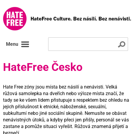
Menu
HateFree Česko
Hate Free zóny jsou místa bez násilí a nenávisti. Velká
růžová samolepka na dveřích nebo výloze místa značí, že
tady se ke všem lidem přistupuje s respektem bez ohledu na
jejich příslušnost k etnické, náboženské, sexuální,
subkulturní nebo jiné sociální skupině. Nemusíte se obávat
nenávistných útoků, a kdyby přeci jen přišly, personál se vás
zastane a pomůže situaci vyřešit. Růžová znamená přijetí a
bezpečí.