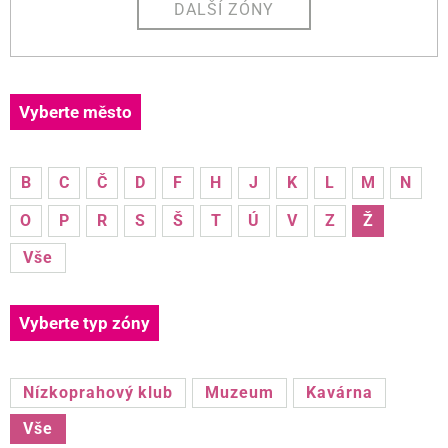
DALŠÍ ZÓNY
Vyberte město
B
C
Č
D
F
H
J
K
L
M
N
O
P
R
S
Š
T
Ú
V
Z
Ž
Vše
Vyberte typ zóny
Nízkoprahový klub
Muzeum
Kavárna
Vše