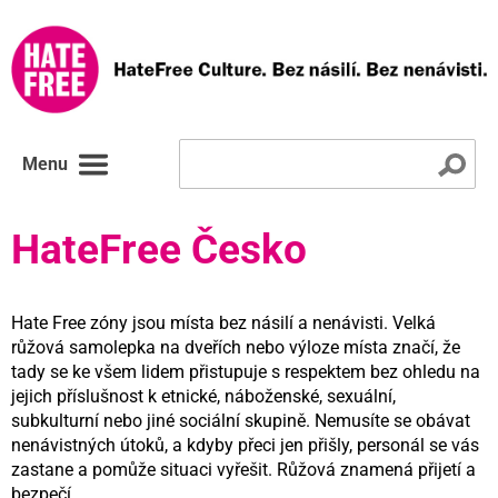
Menu
HateFree Česko
Hate Free zóny jsou místa bez násilí a nenávisti. Velká
růžová samolepka na dveřích nebo výloze místa značí, že
tady se ke všem lidem přistupuje s respektem bez ohledu na
jejich příslušnost k etnické, náboženské, sexuální,
subkulturní nebo jiné sociální skupině. Nemusíte se obávat
nenávistných útoků, a kdyby přeci jen přišly, personál se vás
zastane a pomůže situaci vyřešit. Růžová znamená přijetí a
bezpečí.