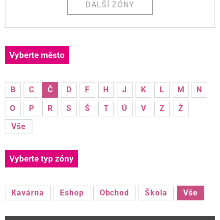
DALŠÍ ZÓNY
Vyberte město
B
C
Č
D
F
H
J
K
L
M
N
O
P
R
S
Š
T
Ú
V
Z
Ž
Vše
Vyberte typ zóny
Kavárna
Eshop
Obchod
Škola
Vše