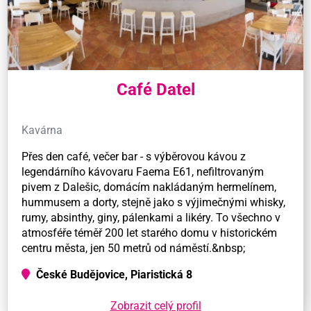
Café Datel
Kavárna
Přes den café, večer bar - s výběrovou kávou z
legendárního kávovaru Faema E61, nefiltrovaným
pivem z Dalešic, domácím nakládaným hermelínem,
hummusem a dorty, stejně jako s výjimečnými whisky,
rumy, absinthy, giny, pálenkami a likéry. To všechno v
atmosféře téměř 200 let starého domu v historickém
centru města, jen 50 metrů od náměstí.&nbsp;
České Budějovice, Piaristická 8
Zobrazit celý profil