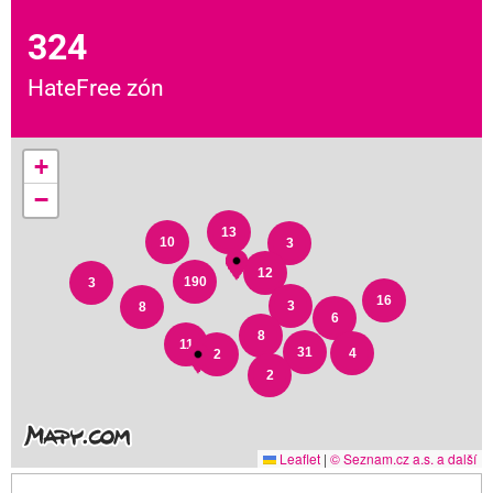
324
HateFree zón
+
−
13
10
3
12
190
3
16
3
8
6
8
11
31
4
2
2
Leaflet
|
© Seznam.cz a.s. a další