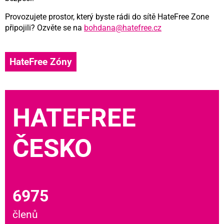
Provozujete prostor, který byste rádi do sítě HateFree Zone
připojili? Ozvěte se na
bohdana@hatefree.cz
HateFree Zóny
HATEFREE
ČESKO
6975
členů