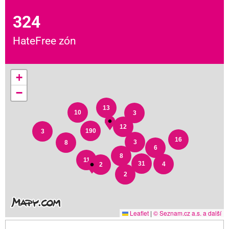
324
HateFree zón
+
−
13
10
3
12
190
3
16
3
8
6
8
11
31
4
2
2
Leaflet
|
© Seznam.cz a.s. a další