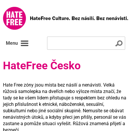
Menu
HateFree Česko
Hate Free zóny jsou místa bez násilí a nenávisti. Velká
růžová samolepka na dveřích nebo výloze místa značí, že
tady se ke všem lidem přistupuje s respektem bez ohledu na
jejich příslušnost k etnické, náboženské, sexuální,
subkulturní nebo jiné sociální skupině. Nemusíte se obávat
nenávistných útoků, a kdyby přeci jen přišly, personál se vás
zastane a pomůže situaci vyřešit. Růžová znamená přijetí a
bezpečí.