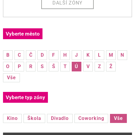
DALŠÍ ZÓNY
Vyberte město
B
C
Č
D
F
H
J
K
L
M
N
O
P
R
S
Š
T
Ú
V
Z
Ž
Vše
Vyberte typ zóny
Kino
Škola
Divadlo
Coworking
Vše