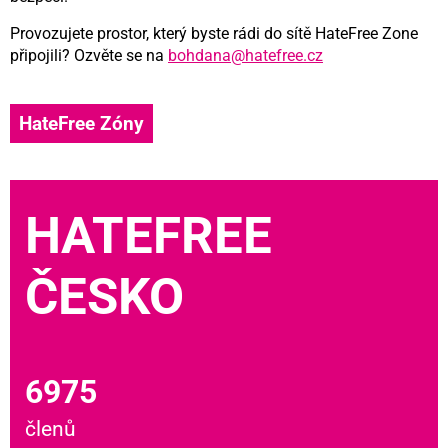
Provozujete prostor, který byste rádi do sítě HateFree Zone
připojili? Ozvěte se na
bohdana@hatefree.cz
HateFree Zóny
HATEFREE
ČESKO
6975
členů