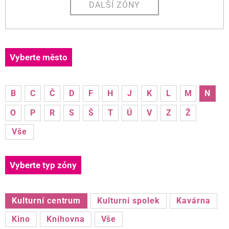
DALŠÍ ZÓNY
Vyberte město
B
C
Č
D
F
H
J
K
L
M
N
O
P
R
S
Š
T
Ú
V
Z
Ž
Vše
Vyberte typ zóny
Kulturní centrum
Kulturní spolek
Kavárna
Kino
Knihovna
Vše