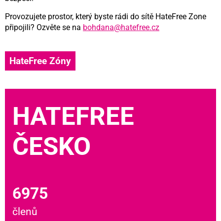
Provozujete prostor, který byste rádi do sítě HateFree Zone
připojili? Ozvěte se na
bohdana@hatefree.cz
HateFree Zóny
HATEFREE
ČESKO
6975
členů