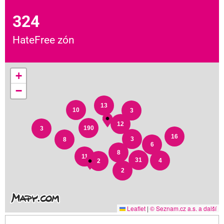
324
HateFree zón
+
−
13
10
3
12
190
3
16
3
8
6
8
11
31
4
2
2
Leaflet
|
© Seznam.cz a.s. a další