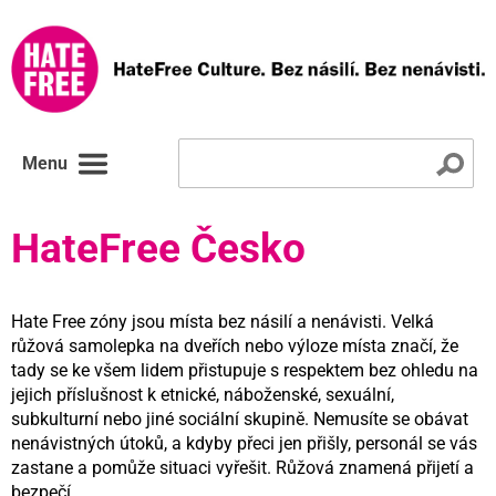
Menu
HateFree Česko
Hate Free zóny jsou místa bez násilí a nenávisti. Velká
růžová samolepka na dveřích nebo výloze místa značí, že
tady se ke všem lidem přistupuje s respektem bez ohledu na
jejich příslušnost k etnické, náboženské, sexuální,
subkulturní nebo jiné sociální skupině. Nemusíte se obávat
nenávistných útoků, a kdyby přeci jen přišly, personál se vás
zastane a pomůže situaci vyřešit. Růžová znamená přijetí a
bezpečí.