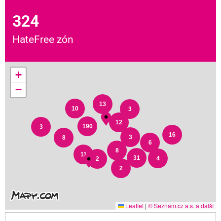
324
HateFree zón
+
−
13
10
3
12
190
3
16
3
8
6
8
11
31
4
2
2
Leaflet
|
© Seznam.cz a.s. a další