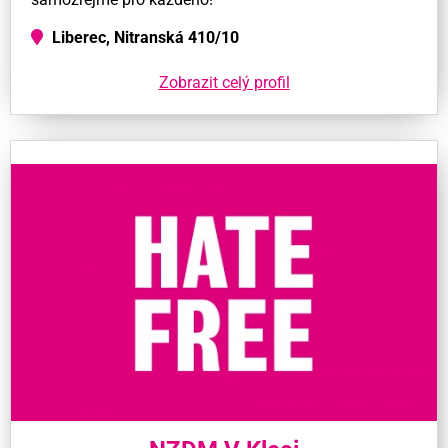
Liberec, Nitranská 410/10
Zobrazit celý profil