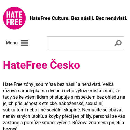
Menu
HateFree Česko
Hate Free zóny jsou místa bez násilí a nenávisti. Velká
růžová samolepka na dveřích nebo výloze místa značí, že
tady se ke všem lidem přistupuje s respektem bez ohledu na
jejich příslušnost k etnické, náboženské, sexuální,
subkulturní nebo jiné sociální skupině. Nemusíte se obávat
nenávistných útoků, a kdyby přeci jen přišly, personál se vás
zastane a pomůže situaci vyřešit. Růžová znamená přijetí a
bezpečí.