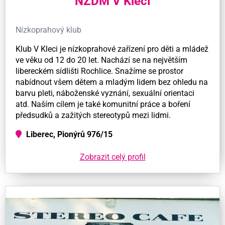
NZDM V Kleci
Nízkoprahový klub
Klub V Kleci je nízkoprahové zařízení pro děti a mládež
ve věku od 12 do 20 let. Nachází se na největším
libereckém sídlišti Rochlice. Snažíme se prostor
nabídnout všem dětem a mladým lidem bez ohledu na
barvu pleti, náboženské vyznání, sexuální orientaci
atd. Naším cílem je také komunitní práce a boření
předsudků a zažitých stereotypů mezi lidmi.
Liberec, Pionýrů 976/15
Zobrazit celý profil