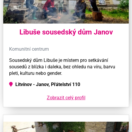
Libuše sousedský dům Janov
Komunitní centrum
Sousedský dům Libuše je místem pro setkávání
sousedů z blízka i daleka, bez ohledu na víru, barvu
pleti, kulturu nebo gender.
Litvínov - Janov, Přátelství 110
Zobrazit celý profil