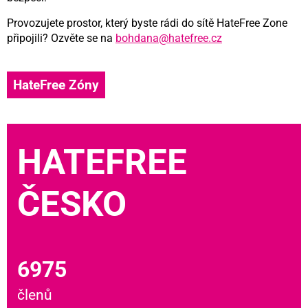
Provozujete prostor, který byste rádi do sítě HateFree Zone
připojili? Ozvěte se na
bohdana@hatefree.cz
HateFree Zóny
HATEFREE
ČESKO
6975
členů