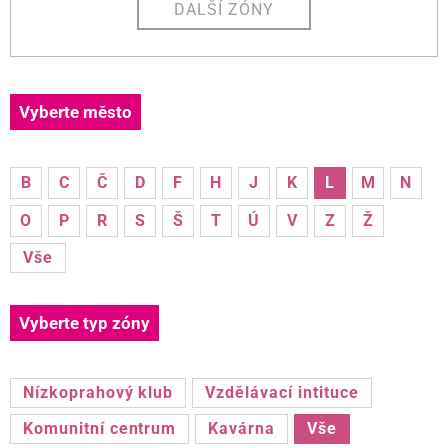
DALŠÍ ZÓNY
Vyberte město
B
C
Č
D
F
H
J
K
L
M
N
O
P
R
S
Š
T
Ú
V
Z
Ž
Vše
Vyberte typ zóny
Nízkoprahový klub
Vzdělávací intituce
Komunitní centrum
Kavárna
Vše