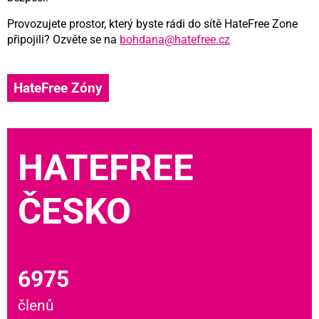
Provozujete prostor, který byste rádi do sítě HateFree Zone
připojili? Ozvěte se na
bohdana@hatefree.cz
HateFree Zóny
HATEFREE
ČESKO
6975
členů