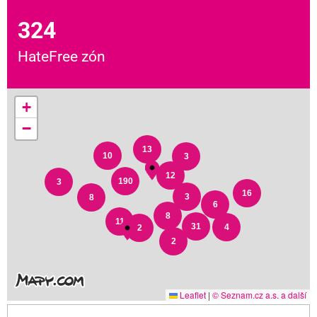
324
HateFree zón
+
−
13
10
3
12
190
3
16
3
8
6
8
11
31
4
2
2
Leaflet
|
© Seznam.cz a.s. a další