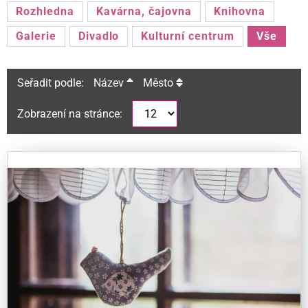
Rozhledna
Kavárna, čajovna
Knihovna
Galerie
Divadlo
Kulturní centrum
Vše
Seřadit podle:
Název
Město
Zobrazení na stránce: