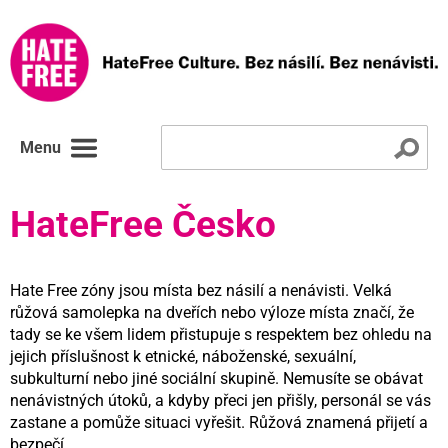
Menu
HateFree Česko
Hate Free zóny jsou místa bez násilí a nenávisti. Velká
růžová samolepka na dveřích nebo výloze místa značí, že
tady se ke všem lidem přistupuje s respektem bez ohledu na
jejich příslušnost k etnické, náboženské, sexuální,
subkulturní nebo jiné sociální skupině. Nemusíte se obávat
nenávistných útoků, a kdyby přeci jen přišly, personál se vás
zastane a pomůže situaci vyřešit. Růžová znamená přijetí a
bezpečí.