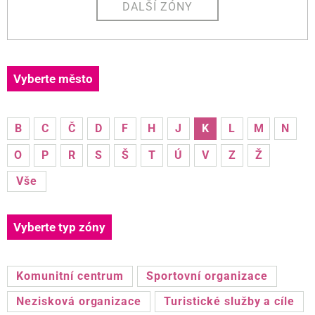
DALŠÍ ZÓNY
Vyberte město
B
C
Č
D
F
H
J
K
L
M
N
O
P
R
S
Š
T
Ú
V
Z
Ž
Vše
Vyberte typ zóny
Komunitní centrum
Sportovní organizace
Nezisková organizace
Turistické služby a cíle