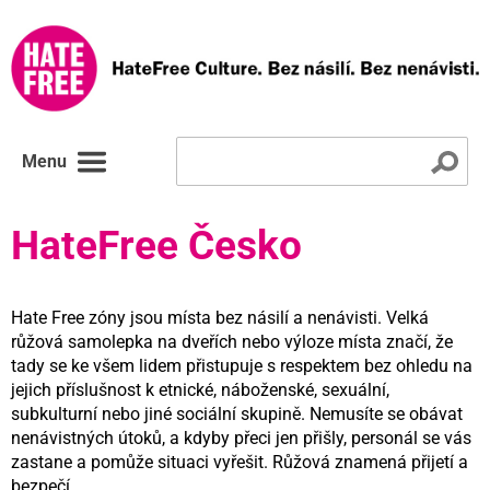
Menu
HateFree Česko
Hate Free zóny jsou místa bez násilí a nenávisti. Velká
růžová samolepka na dveřích nebo výloze místa značí, že
tady se ke všem lidem přistupuje s respektem bez ohledu na
jejich příslušnost k etnické, náboženské, sexuální,
subkulturní nebo jiné sociální skupině. Nemusíte se obávat
nenávistných útoků, a kdyby přeci jen přišly, personál se vás
zastane a pomůže situaci vyřešit. Růžová znamená přijetí a
bezpečí.