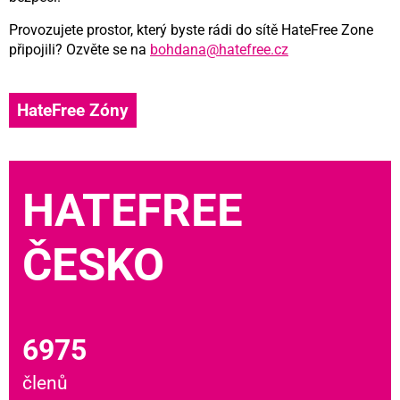
Provozujete prostor, který byste rádi do sítě HateFree Zone
připojili? Ozvěte se na
bohdana@hatefree.cz
HateFree Zóny
HATEFREE
ČESKO
6975
členů