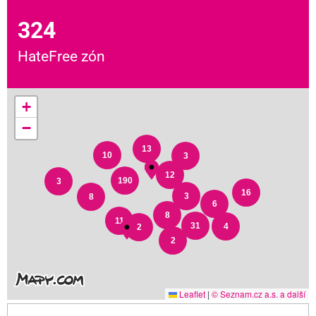
324
HateFree zón
+
−
13
10
3
12
190
3
16
3
8
6
8
11
31
4
2
2
Leaflet
|
© Seznam.cz a.s. a další