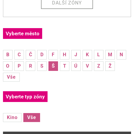
DALŠÍ ZÓNY
Vyberte město
B
C
Č
D
F
H
J
K
L
M
N
O
P
R
S
Š
T
Ú
V
Z
Ž
Vše
Vyberte typ zóny
Kino
Vše