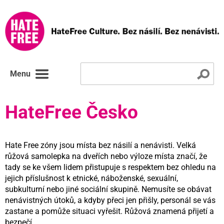
Menu
HateFree Česko
Hate Free zóny jsou místa bez násilí a nenávisti. Velká
růžová samolepka na dveřích nebo výloze místa značí, že
tady se ke všem lidem přistupuje s respektem bez ohledu na
jejich příslušnost k etnické, náboženské, sexuální,
subkulturní nebo jiné sociální skupině. Nemusíte se obávat
nenávistných útoků, a kdyby přeci jen přišly, personál se vás
zastane a pomůže situaci vyřešit. Růžová znamená přijetí a
bezpečí.