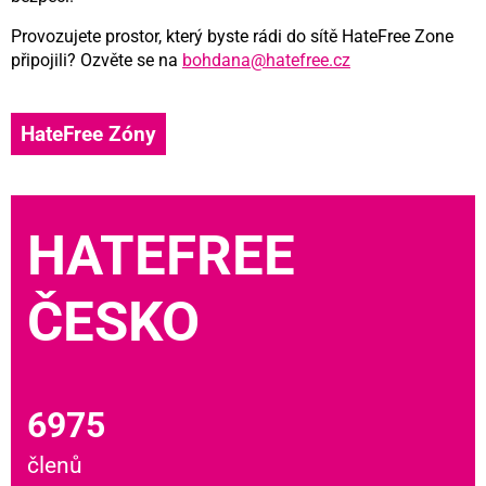
Provozujete prostor, který byste rádi do sítě HateFree Zone
připojili? Ozvěte se na
bohdana@hatefree.cz
HateFree Zóny
HATEFREE
ČESKO
6975
členů