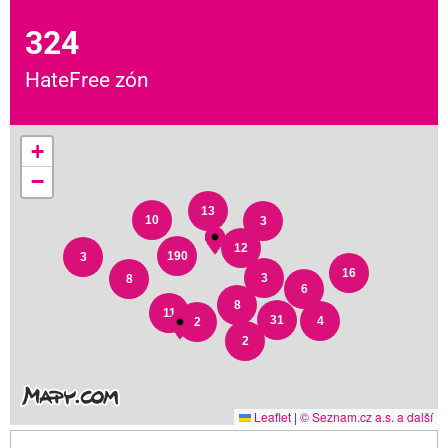
324
HateFree zón
+
−
13
10
3
12
190
3
16
3
8
6
8
11
31
4
2
2
Leaflet
|
© Seznam.cz a.s. a další