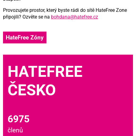
Provozujete prostor, který byste rádi do sítě HateFree Zone
připojili? Ozvěte se na
bohdana@hatefree.cz
HateFree Zóny
HATEFREE
ČESKO
6975
členů