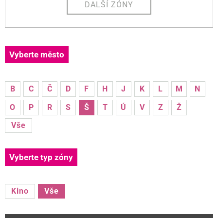
DALŠÍ ZÓNY
Vyberte město
B
C
Č
D
F
H
J
K
L
M
N
O
P
R
S
Š
T
Ú
V
Z
Ž
Vše
Vyberte typ zóny
Kino
Vše