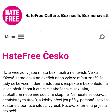
Menu
HateFree Česko
Hate Free zóny jsou místa bez násilí a nenávisti. Velká
růžová samolepka na dveřích nebo výloze místa značí, že
tady se ke všem lidem přistupuje s respektem bez ohledu na
jejich příslušnost k etnické, náboženské, sexuální,
subkulturní nebo jiné sociální skupině. Nemusíte se obávat
nenávistných útoků, a kdyby přeci jen přišly, personál se vás
zastane a pomůže situaci vyřešit. Růžová znamená přijetí a
bezpečí.