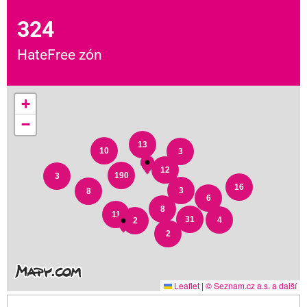
324
HateFree zón
+
−
13
10
3
12
190
3
16
3
8
6
8
11
31
4
2
2
Leaflet
|
© Seznam.cz a.s. a další