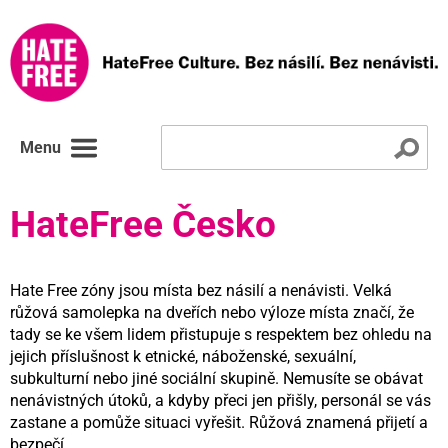
Menu
HateFree Česko
Hate Free zóny jsou místa bez násilí a nenávisti. Velká
růžová samolepka na dveřích nebo výloze místa značí, že
tady se ke všem lidem přistupuje s respektem bez ohledu na
jejich příslušnost k etnické, náboženské, sexuální,
subkulturní nebo jiné sociální skupině. Nemusíte se obávat
nenávistných útoků, a kdyby přeci jen přišly, personál se vás
zastane a pomůže situaci vyřešit. Růžová znamená přijetí a
bezpečí.