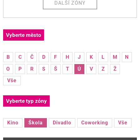
DALŠÍ ZÓNY
Vyberte město
B
C
Č
D
F
H
J
K
L
M
N
O
P
R
S
Š
T
Ú
V
Z
Ž
Vše
Vyberte typ zóny
Kino
Škola
Divadlo
Coworking
Vše