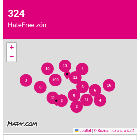
324
HateFree zón
+
−
13
10
3
12
190
3
16
3
8
6
8
11
31
4
2
2
Leaflet
|
© Seznam.cz a.s. a další