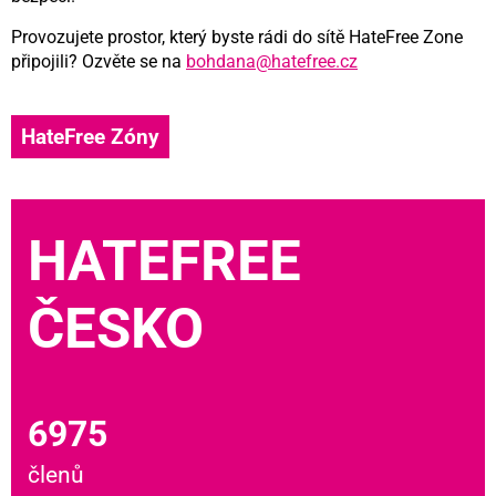
Provozujete prostor, který byste rádi do sítě HateFree Zone
připojili? Ozvěte se na
bohdana@hatefree.cz
HateFree Zóny
HATEFREE
ČESKO
6975
členů