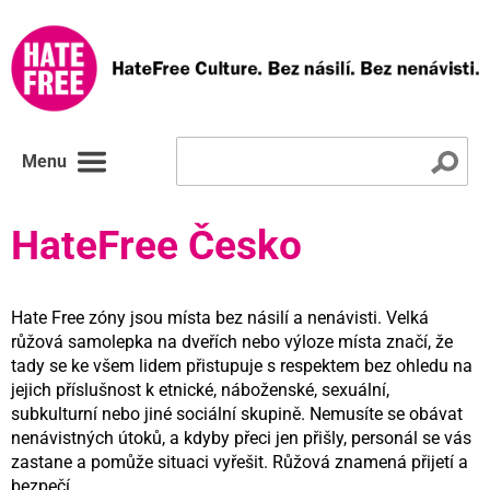
Menu
HateFree Česko
Hate Free zóny jsou místa bez násilí a nenávisti. Velká
růžová samolepka na dveřích nebo výloze místa značí, že
tady se ke všem lidem přistupuje s respektem bez ohledu na
jejich příslušnost k etnické, náboženské, sexuální,
subkulturní nebo jiné sociální skupině. Nemusíte se obávat
nenávistných útoků, a kdyby přeci jen přišly, personál se vás
zastane a pomůže situaci vyřešit. Růžová znamená přijetí a
bezpečí.