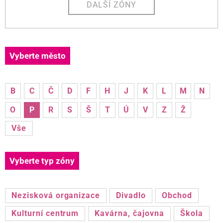
DALŠÍ ZÓNY
Vyberte město
B
C
Č
D
F
H
J
K
L
M
N
O
P
R
S
Š
T
Ú
V
Z
Ž
Vše
Vyberte typ zóny
Nezisková organizace
Divadlo
Obchod
Kulturní centrum
Kavárna, čajovna
Škola