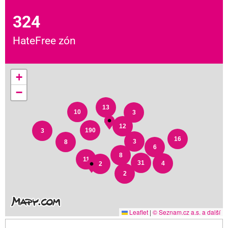
324
HateFree zón
+
−
13
10
3
12
190
3
16
3
8
6
8
11
31
4
2
2
Leaflet
|
© Seznam.cz a.s. a další