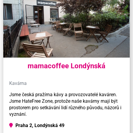
mamacoffee Londýnská
Kavárna
Jsme česká pražírna kávy a provozovatelé kaváren.
Jsme HateFree Zone, protože naše kavárny mají být
prostorem pro setkávání lidí různého původu, názorů i
vyznání.
Praha 2, Londýnská 49