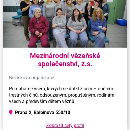
Mezinárodní vězeňské
společenství, z.s.
Nezisková organizace
Pomáháme všem, kterých se dotkl zločin – obětem
trestných činů, odsouzeným, propuštěným, rodinám
všech a především dětem vězňů.
Praha 2, Balbínova 550/10
Zobrazit celý profil