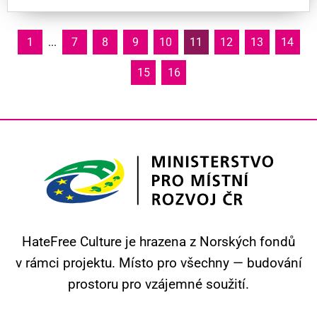
1
...
7
8
9
10
11
12
13
14
15
16
HateFree Culture je hrazena z Norských fondů
v rámci projektu.
Místo pro všechny — budování
prostoru pro vzájemné soužití.