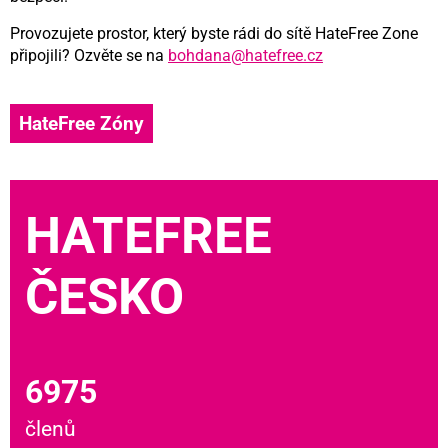
Provozujete prostor, který byste rádi do sítě HateFree Zone
připojili? Ozvěte se na
bohdana@hatefree.cz
HateFree Zóny
HATEFREE
ČESKO
6975
členů