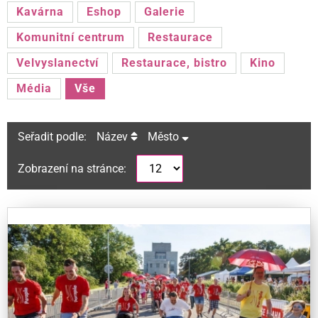
Kavárna
Eshop
Galerie
Komunitní centrum
Restaurace
Velvyslanectví
Restaurace, bistro
Kino
Média
Vše
Seřadit podle:
Název
Město
Zobrazení na stránce: