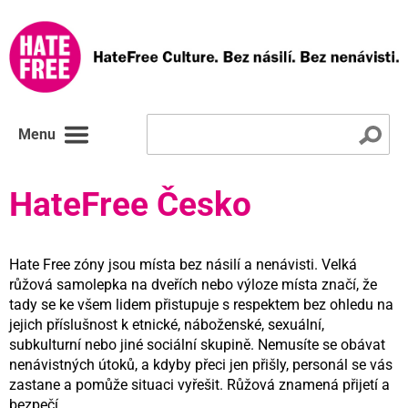
Menu
HateFree Česko
Hate Free zóny jsou místa bez násilí a nenávisti. Velká
růžová samolepka na dveřích nebo výloze místa značí, že
tady se ke všem lidem přistupuje s respektem bez ohledu na
jejich příslušnost k etnické, náboženské, sexuální,
subkulturní nebo jiné sociální skupině. Nemusíte se obávat
nenávistných útoků, a kdyby přeci jen přišly, personál se vás
zastane a pomůže situaci vyřešit. Růžová znamená přijetí a
bezpečí.