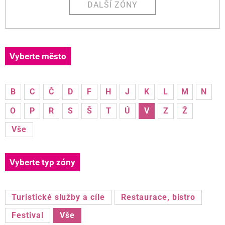
DALŠÍ ZÓNY
Vyberte město
B
C
Č
D
F
H
J
K
L
M
N
O
P
R
S
Š
T
Ú
V
Z
Ž
Vše
Vyberte typ zóny
Turistické služby a cíle
Restaurace, bistro
Festival
Vše