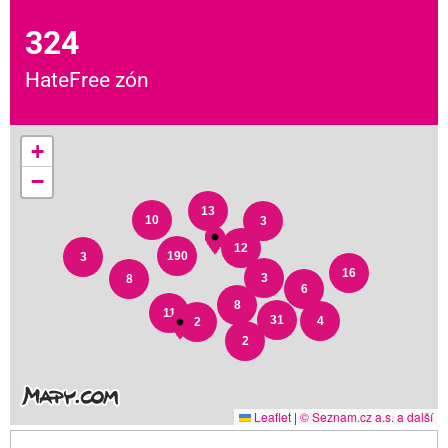
324
HateFree zón
+
−
13
10
3
12
190
3
16
3
8
6
8
11
31
4
2
2
Leaflet
|
© Seznam.cz a.s. a další