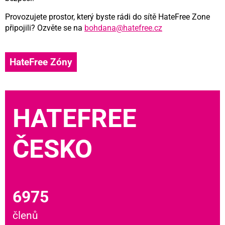
Provozujete prostor, který byste rádi do sítě HateFree Zone
připojili? Ozvěte se na
bohdana@hatefree.cz
HateFree Zóny
HATEFREE
ČESKO
6975
členů