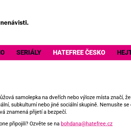
EO
SERIÁLY
HATEFREE ČESKO
HEJ
á růžová samolepka na dveřích nebo výloze místa značí, ž
ální, subkulturní nebo jiné sociální skupině. Nemusíte se 
vá znamená přijetí a bezpečí.
one připojili? Ozvěte se na
bohdana@hatefree.cz