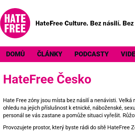
DOMŮ
ČLÁNKY
PODCASTY
VID
HateFree Česko
Hate Free zóny jsou místa bez násilí a nenávisti. Velk
ohledu na jejich příslušnost k etnické, náboženské, sexu
personál se vás zastane a pomůže situaci vyřešit. Růžo
Provozujete prostor, který byste rádi do sítě HateFree Z