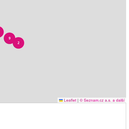
9
2
Leaflet
|
© Seznam.cz a.s. a další