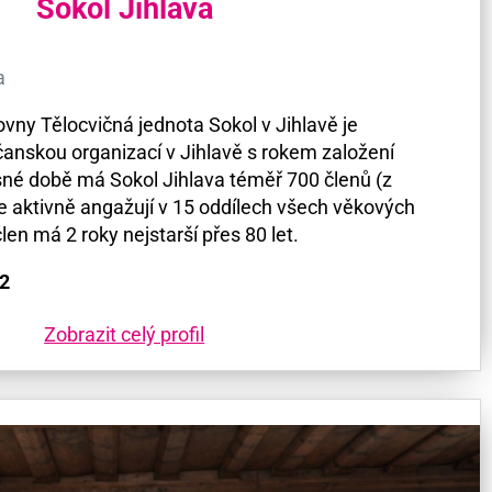
Sokol Jihlava
a
vny Tělocvičná jednota Sokol v Jihlavě je
bčanskou organizací v Jihlavě s rokem založení
né době má Sokol Jihlava téměř 700 členů (z
 se aktivně angažují v 15 oddílech všech věkových
len má 2 roky nejstarší přes 80 let.
12
Zobrazit celý profil