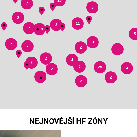
10
7
3
2
11
2
7
178
5
3
7
2
2
6
2
4
2
2
29
4
2
3
2
2
NEJNOVĚJŠÍ HF ZÓNY