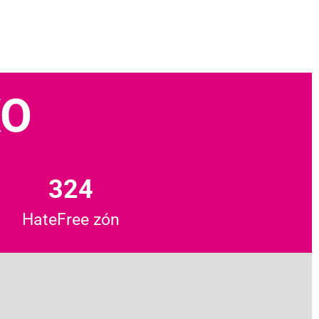
KO
324
HateFree zón