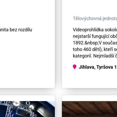
Tělovýchovná jednot
nita bez rozdílu
Videoprohlídka sokolo
nejstarší fungující o
1892.&nbsp;V součas
toho 460 dětí), kteří
kategorií. Nejmladší č
Jihlava, Tyršova 