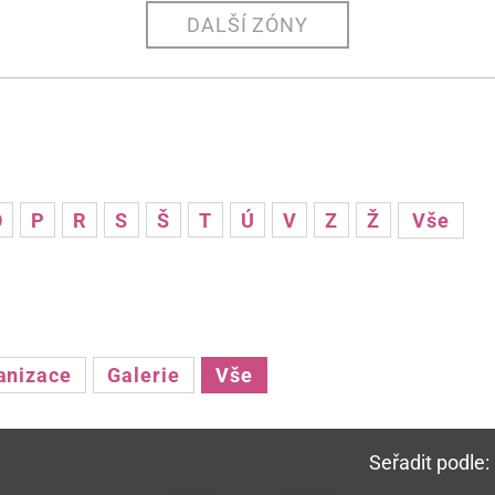
DALŠÍ ZÓNY
O
P
R
S
Š
T
Ú
V
Z
Ž
Vše
anizace
Galerie
Vše
Seřadit podle: