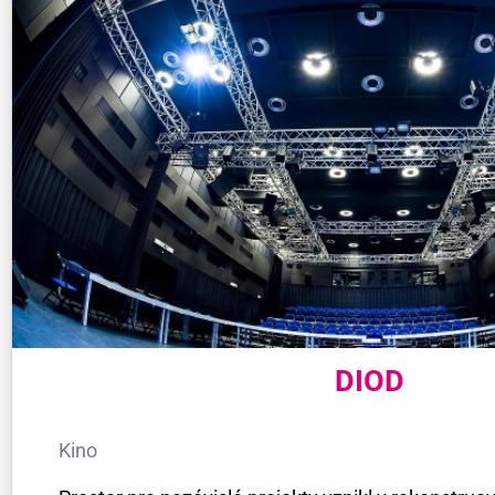
DIOD
Kino