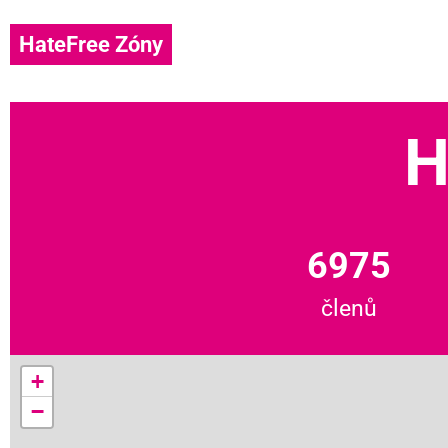
HateFree Zóny
H
6975
členů
+
−