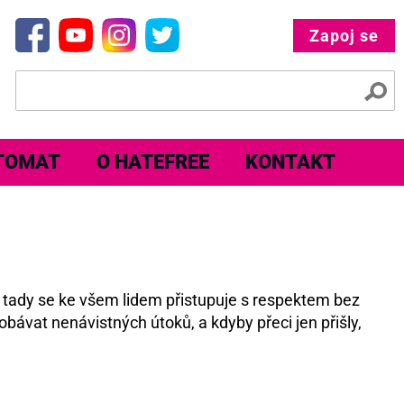
Zapoj se
TOMAT
O HATEFREE
KONTAKT
e tady se ke všem lidem přistupuje s respektem bez
obávat nenávistných útoků, a kdyby přeci jen přišly,