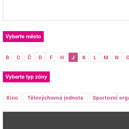
Vyberte město
B
C
Č
D
F
H
J
K
L
M
N
Vyberte typ zóny
Kino
Tělovýchovná jednota
Sportovní org