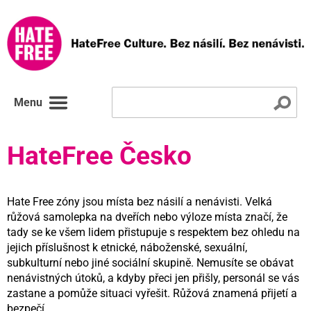
Menu
HateFree Česko
Hate Free zóny jsou místa bez násilí a nenávisti. Velká
růžová samolepka na dveřích nebo výloze místa značí, že
tady se ke všem lidem přistupuje s respektem bez ohledu na
jejich příslušnost k etnické, náboženské, sexuální,
subkulturní nebo jiné sociální skupině. Nemusíte se obávat
nenávistných útoků, a kdyby přeci jen přišly, personál se vás
zastane a pomůže situaci vyřešit. Růžová znamená přijetí a
bezpečí.