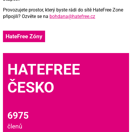
Provozujete prostor, který byste rádi do sítě HateFree Zone
připojili? Ozvěte se na
bohdana@hatefree.cz
HateFree Zóny
HATEFREE
ČESKO
6975
členů