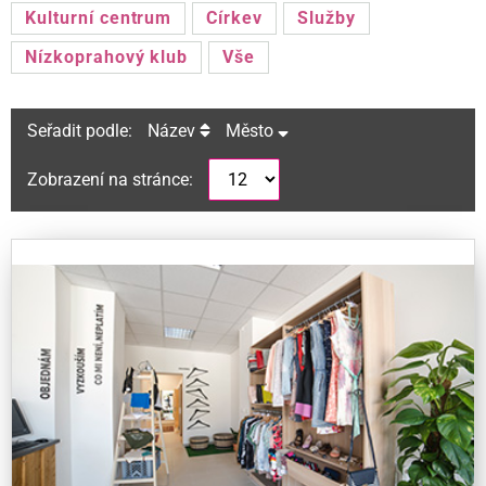
Kulturní centrum
Církev
Služby
Nízkoprahový klub
Vše
Seřadit podle:
Název
Město
Zobrazení na stránce: