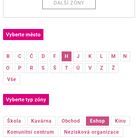
DALŠÍ ZÓNY
Vyberte město
B
C
Č
D
F
H
J
K
L
M
N
O
P
R
S
Š
T
Ú
V
Z
Ž
Vše
Vyberte typ zóny
Škola
Kavárna
Obchod
Eshop
Kino
Komunitní centrum
Nezisková organizace