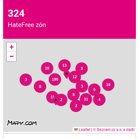
324
HateFree zón
+
−
13
10
3
12
190
3
16
3
8
6
8
11
31
4
2
2
Leaflet
|
© Seznam.cz a.s. a další