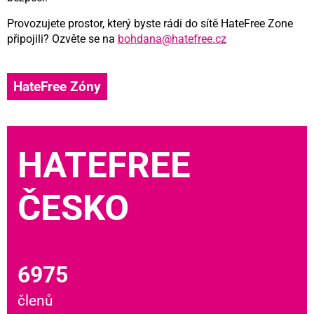
Provozujete prostor, který byste rádi do sítě HateFree Zone
připojili? Ozvěte se na
bohdana@hatefree.cz
HateFree Zóny
HATEFREE
ČESKO
6975
členů