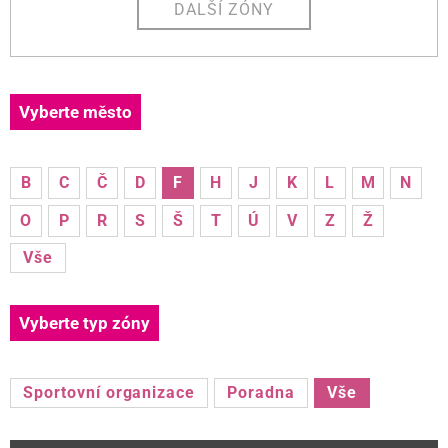
DALŠÍ ZÓNY
Vyberte město
B
C
Č
D
F
H
J
K
L
M
N
O
P
R
S
Š
T
Ú
V
Z
Ž
Vše
Vyberte typ zóny
Sportovní organizace
Poradna
Vše