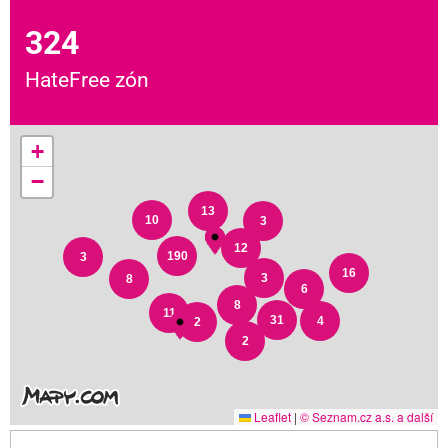
324
HateFree zón
+
−
13
10
3
12
190
3
16
3
8
6
8
11
31
4
2
2
Leaflet
|
© Seznam.cz a.s. a další