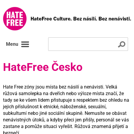
Menu
HateFree Česko
Hate Free zóny jsou místa bez násilí a nenávisti. Velká
růžová samolepka na dveřích nebo výloze místa značí, že
tady se ke všem lidem přistupuje s respektem bez ohledu na
jejich příslušnost k etnické, náboženské, sexuální,
subkulturní nebo jiné sociální skupině. Nemusíte se obávat
nenávistných útoků, a kdyby přeci jen přišly, personál se vás
zastane a pomůže situaci vyřešit. Růžová znamená přijetí a
bezpečí.