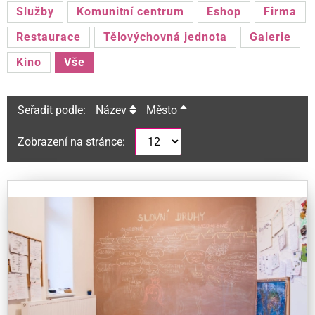
Služby
Komunitní centrum
Eshop
Firma
Restaurace
Tělovýchovná jednota
Galerie
Kino
Vše
Seřadit podle:
Název
Město
Zobrazení na stránce: