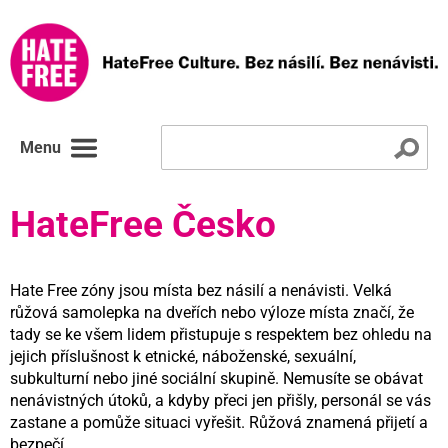
Menu
HateFree Česko
Hate Free zóny jsou místa bez násilí a nenávisti. Velká
růžová samolepka na dveřích nebo výloze místa značí, že
tady se ke všem lidem přistupuje s respektem bez ohledu na
jejich příslušnost k etnické, náboženské, sexuální,
subkulturní nebo jiné sociální skupině. Nemusíte se obávat
nenávistných útoků, a kdyby přeci jen přišly, personál se vás
zastane a pomůže situaci vyřešit. Růžová znamená přijetí a
bezpečí.