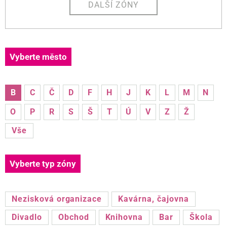
DALŠÍ ZÓNY
Vyberte město
B
C
Č
D
F
H
J
K
L
M
N
O
P
R
S
Š
T
Ú
V
Z
Ž
Vše
Vyberte typ zóny
Nezisková organizace
Kavárna, čajovna
Divadlo
Obchod
Knihovna
Bar
Škola