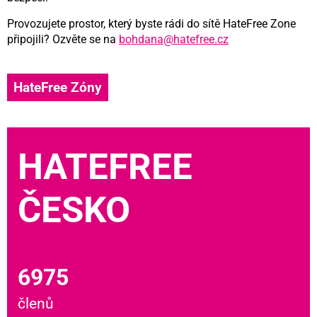
Provozujete prostor, který byste rádi do sítě HateFree Zone
připojili? Ozvěte se na
bohdana@hatefree.cz
HateFree Zóny
HATEFREE
ČESKO
6975
členů