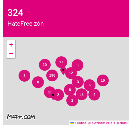
324
HateFree zón
+
−
13
10
3
12
190
3
16
3
8
6
8
11
31
4
2
2
Leaflet
|
© Seznam.cz a.s. a další