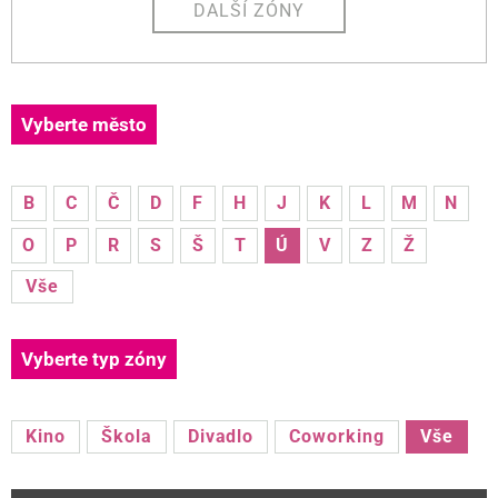
DALŠÍ ZÓNY
Vyberte město
B
C
Č
D
F
H
J
K
L
M
N
O
P
R
S
Š
T
Ú
V
Z
Ž
Vše
Vyberte typ zóny
Kino
Škola
Divadlo
Coworking
Vše