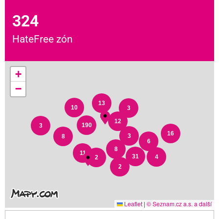
324
HateFree zón
+
−
13
10
3
12
190
3
16
3
8
6
8
11
31
4
2
2
Leaflet
|
© Seznam.cz a.s. a další