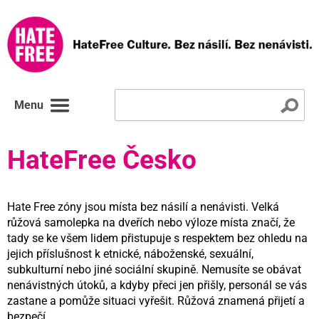
Menu
HateFree Česko
Hate Free zóny jsou místa bez násilí a nenávisti. Velká
růžová samolepka na dveřích nebo výloze místa značí, že
tady se ke všem lidem přistupuje s respektem bez ohledu na
jejich příslušnost k etnické, náboženské, sexuální,
subkulturní nebo jiné sociální skupině. Nemusíte se obávat
nenávistných útoků, a kdyby přeci jen přišly, personál se vás
zastane a pomůže situaci vyřešit. Růžová znamená přijetí a
bezpečí.