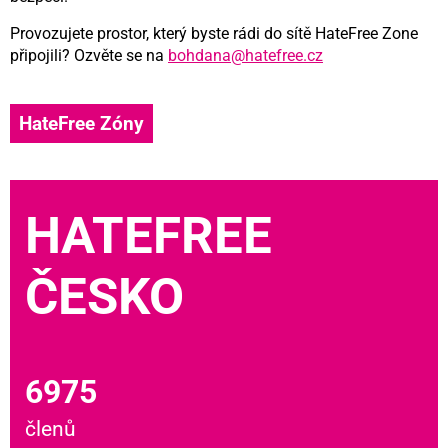
Provozujete prostor, který byste rádi do sítě HateFree Zone
připojili? Ozvěte se na
bohdana@hatefree.cz
HateFree Zóny
HATEFREE
ČESKO
6975
členů