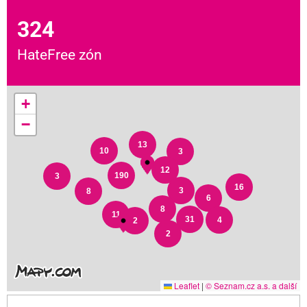
324
HateFree zón
+
−
13
10
3
12
190
3
16
3
8
6
8
11
31
4
2
2
Leaflet
|
© Seznam.cz a.s. a další