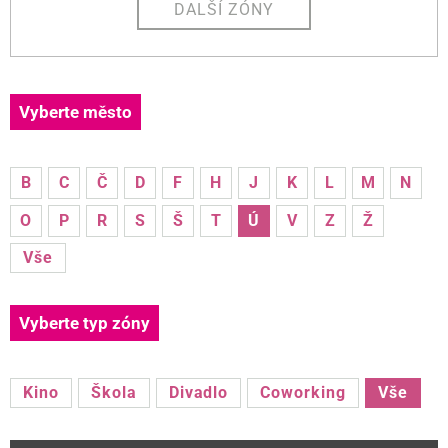
DALŠÍ ZÓNY
Vyberte město
B
C
Č
D
F
H
J
K
L
M
N
O
P
R
S
Š
T
Ú
V
Z
Ž
Vše
Vyberte typ zóny
Kino
Škola
Divadlo
Coworking
Vše