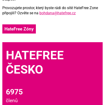
Provozujete prostor, který byste rádi do sítě HateFree Zone
připojili? Ozvěte se na
bohdana@hatefree.cz
HateFree Zóny
HATEFREE
ČESKO
6975
členů