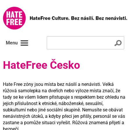
Menu
HateFree Česko
Hate Free zóny jsou místa bez násilí a nenávisti. Velká
růžová samolepka na dveřích nebo výloze místa značí, že
tady se ke všem lidem přistupuje s respektem bez ohledu na
jejich příslušnost k etnické, náboženské, sexuální,
subkulturní nebo jiné sociální skupině. Nemusíte se obávat
nenávistných útoků, a kdyby přeci jen přišly, personál se vás
zastane a pomůže situaci vyřešit. Růžová znamená přijetí a
bezpečí.